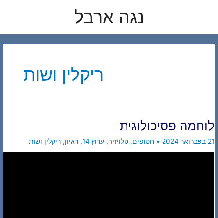
לוג
נגה ארבל
תוכן
ריקלין ושות
לוחמה פסיכולוגית
21 בפברואר 2024
•
חטופים
,
טלויזיה
,
ערוץ 14
,
ראיון
,
ריקלין ושות