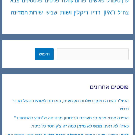
פולשים
פלסטינים
ערן סיקורל
פורום קהלת
פליטים
צבא
ראיון
ריקלין ושות
רדיו
שירות המדינה
צה"ל
שביעי
חיפוש
חיפוש
פוסטים אחרונים
הפצ"ר בשדה תימן: רשלנות מקצועית, בוגדנות לאומית וכשל מדיני
נרכש
הפיכה אנטי-צבאית: מערכת הביטחון מבטיחה ש"תדע להתמודד"
כאילו לא ראינו ממש לא מזמן כמה זה צ'ק חסר כל כיסוי.