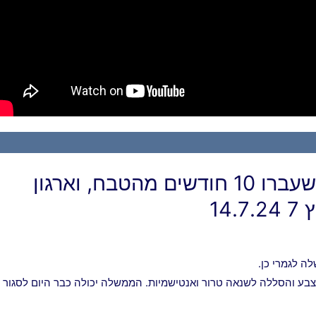
אונר"א והבעיה היהודית: איך ייתכן שעברו 10 חודשים מהטבח, וארגון
14
ה לגמרי כן.
אצבע והסללה לשנאה טרור ואנטישמיות. הממשלה יכולה כבר היום לסגור