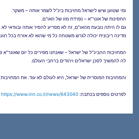
ומי שטוען שיש לישראל מחויבות בינ"ל לשמר אותה – משקר.
החסינות של אונר"א – נפרדת מזו של האו"ם.
גם לו היתה נובעת מהאו"ם, זה לא מפריע להסיר אותה ובוודאי לא 
מדינה ריבונית יכולה לגרש משטחה כל מי שהוא לא אזרח בכל רגע נ
המחויבות ההבינ"ל של ישראל – שאנחנו מפירים כל יום שאונר"א פו
לה להמשיך לסכן ישראלים ויהודים ברחבי העולם.
והמחויבות המוסרית של ישראל, היא לעולם לא עוד. את המחויבות הז
לפרטים נוספים בכתבה:
https://www.inn.co.il/news/643040