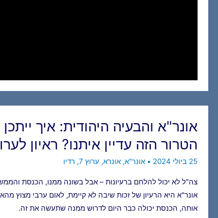
הטרור הזה עדיין איתנו? ראיון לערוץ 7 .7.24
25 ביולי 2024
•
אונר"א
,
אונרא
,
ערוץ 7
,
רדיו
צה"ל לא יכול להלחם ברעיונות – אבל בשונה ממנו, הכנסת והממשל
אונר"א היא הרעיון של זכות שיבה לא קיימת, לאום ערבי מצוץ מה
אותה, הכנסת יכולה כבר היום לדרוש ממנה שתעשה את זה.