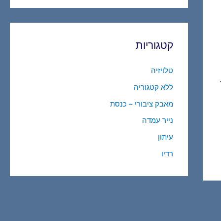
קטגוריות
טלויזיה
ללא קטגוריה
מאבק ציבורי – כנסת
נייר עמדה
עיתון
רדיו