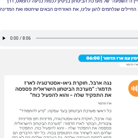
יין ה"השפעה" של מערכת הביטחון בניסיון לכפות כניעה לחמאס, דרך
חיילים שנלחמים להגן עלינו, את האזרחים הבאים שיחטפו ואת המדינה