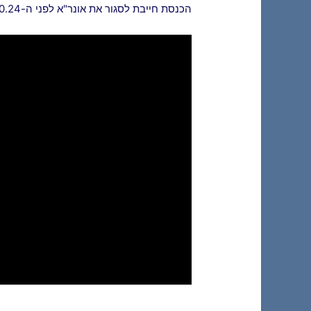
הכנסת חייבת לסגור את אונר"א לפני ה-7.10.24, גם אם בגלל זה תצטרך להתכנס במיוחד בזמן הפגרה.