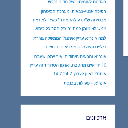
בוגדנות לאומית וכשל מדיני נרכש
הפיכה אנטי-צבאית: מערכת הביטחון
מבטיחה ש"תדע להתמודד" כאילו לא ראינו
ממש לא מזמן כמה זה צ'ק חסר כל כיסוי.
למה אונר"א עדיין איתנו? הממשלה גוררת
רגליים והיועמ"ש ממציאים תירוצים
אונר"א והבעיה היהודית: איך ייתכן שעברו
10 חודשים מהטבח, וארגון הטרור הזה עדיין
איתנו? ראיון לערוץ 7 14.7.24
אונר"א – פעילות בכנסת
ארכיונים