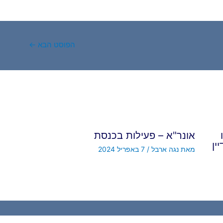
הפוסט הבא
←
אונר"א – פעילות בכנסת
ין
מאת
נגה ארבל
/
7 באפריל 2024