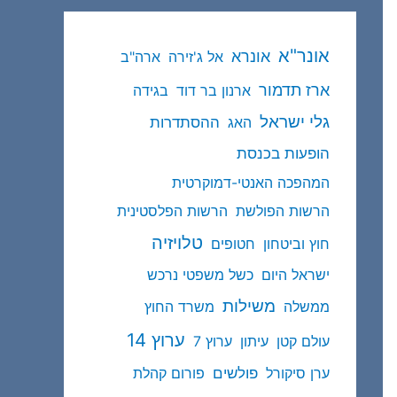
אונר"א
אונרא
אל ג'זירה
ארה"ב
ארז תדמור
ארנון בר דוד
בגידה
גלי ישראל
ההסתדרות
האג
הופעות בכנסת
המהפכה האנטי-דמוקרטית
הרשות הפולשת
הרשות הפלסטינית
טלויזיה
חוץ וביטחון
חטופים
ישראל היום
כשל משפטי נרכש
משילות
ממשלה
משרד החוץ
ערוץ 14
עולם קטן
עיתון
ערוץ 7
פולשים
ערן סיקורל
פורום קהלת