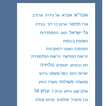
אונר"א
אונרא
אל ג'זירה
ארה"ב
ארז תדמור
ארנון בר דוד
בגידה
גלי ישראל
ההסתדרות
האג
הופעות בכנסת
המהפכה האנטי-דמוקרטית
הרשות הפולשת
הרשות הפלסטינית
טלויזיה
חוץ וביטחון
חטופים
ישראל היום
כשל משפטי נרכש
משילות
ממשלה
משרד החוץ
ערוץ 14
עולם קטן
עיתון
ערוץ 7
פולשים
ערן סיקורל
פורום קהלת