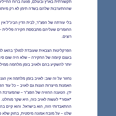
תקשורתית בארץ ובעולם, פגעה ברוח החיילים 
שההתערבות שלהם בשדה תימן לא רק מיותרת
בלי עזרתה של הפצ"ר, לבית הדין הבינ"ל אין 
החומרים שעליהם מתבססת חקירה פלילית – 
רוצים.
הפרקליטות הצבאית שעובדת למולך בהאג לא 
בעצם קיומה של החקירה – שלא היה שום סיבה
יותר להשקיע בהם ולאויב בזמן מלחמה ממילא 
נחזור על זה שוב: לאויב בזמן מלחמה אין הגנ
האמנות מייצרות הגנות גם לאויב – כל עוד הו
ידן. הטענה ההזויה של הפצ"ר – שהמערכת ה
*אסור* לעשות לאויב כזה, היא שקר מוחלט. 
ההתאבדותי הזה, הוא בישראל. והוא קיים בה 
שלנו – על מזבח אמונה מיסטית, בחוק שלא כ