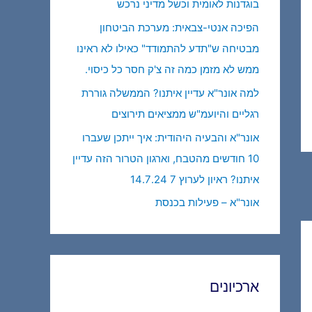
בוגדנות לאומית וכשל מדיני נרכש
הפיכה אנטי-צבאית: מערכת הביטחון
מבטיחה ש"תדע להתמודד" כאילו לא ראינו
ממש לא מזמן כמה זה צ'ק חסר כל כיסוי.
למה אונר"א עדיין איתנו? הממשלה גוררת
רגליים והיועמ"ש ממציאים תירוצים
אונר"א והבעיה היהודית: איך ייתכן שעברו
10 חודשים מהטבח, וארגון הטרור הזה עדיין
איתנו? ראיון לערוץ 7 14.7.24
אונר"א – פעילות בכנסת
ארכיונים