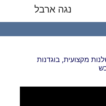
נגה ארבל
X
YouTube
נות מקצועית, בוגדנות
כש