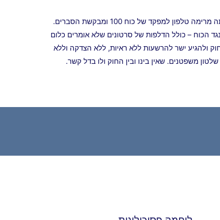
לו רצתה הפצ"ר להגן על חיילי צה"ל, היא היתה מרימה טלפון למפקד של כוח 100 ומבקשת הסברים.
ד הכוח – כולל הדלפות של סרטונים שלא אומרים כלום
וק ולהגיע ישר להרשעות ללא ראיות, ללא הצדקה וללא
לטון משפטנים. שאין בינו ובין החוק ולו בדל קשר.
לוחמה פסיכולוגית