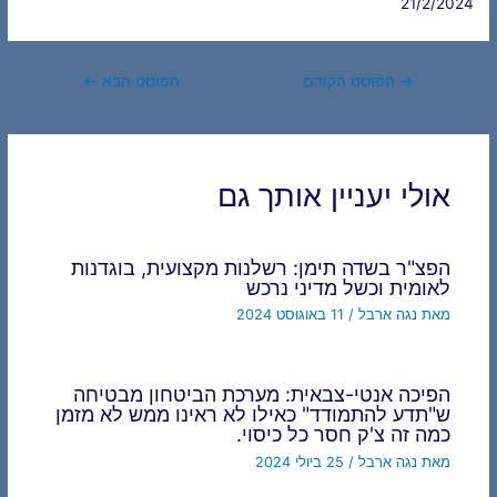
21/2/2024
Post
→
הפוסט הקודם
הפוסט הבא
←
navigation
אולי יעניין אותך גם
הפצ"ר בשדה תימן: רשלנות מקצועית, בוגדנות
לאומית וכשל מדיני נרכש
מאת
נגה ארבל
/
11 באוגוסט 2024
הפיכה אנטי-צבאית: מערכת הביטחון מבטיחה
ש"תדע להתמודד" כאילו לא ראינו ממש לא מזמן
כמה זה צ'ק חסר כל כיסוי.
מאת
נגה ארבל
/
25 ביולי 2024