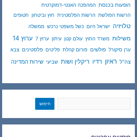
הופעות בכנסת
המהפכה האנטי-דמוקרטית
הרשות הפולשת
הרשות הפלסטינית
חוץ וביטחון
חטופים
טלויזיה
ישראל היום
כשל משפטי נרכש
ממשלה
ערוץ 14
משילות
משרד החוץ
עולם קטן
עיתון
ערוץ 7
פולשים
פלסטינים
ערן סיקורל
פורום קהלת
פליטים
צבא
ראיון
ריקלין ושות
רדיו
שירות המדינה
צה"ל
שביעי
חיפוש
חיפוש
פוסטים אחרונים