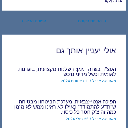
4/2/2024
Post
→
הפוסט הקודם
הפוסט הבא
←
navigation
אולי יעניין אותך גם
הפצ"ר בשדה תימן: רשלנות מקצועית, בוגדנות
לאומית וכשל מדיני נרכש
מאת
נגה ארבל
/
11 באוגוסט 2024
הפיכה אנטי-צבאית: מערכת הביטחון מבטיחה
ש"תדע להתמודד" כאילו לא ראינו ממש לא מזמן
כמה זה צ'ק חסר כל כיסוי.
מאת
נגה ארבל
/
25 ביולי 2024