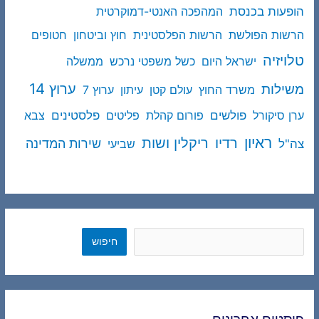
הופעות בכנסת
המהפכה האנטי-דמוקרטית
הרשות הפולשת
הרשות הפלסטינית
חוץ וביטחון
חטופים
טלויזיה
ישראל היום
כשל משפטי נרכש
ממשלה
ערוץ 14
משילות
משרד החוץ
עולם קטן
עיתון
ערוץ 7
פולשים
פלסטינים
ערן סיקורל
פורום קהלת
פליטים
צבא
ראיון
ריקלין ושות
רדיו
שירות המדינה
צה"ל
שביעי
חיפוש
חיפוש
פוסטים אחרונים