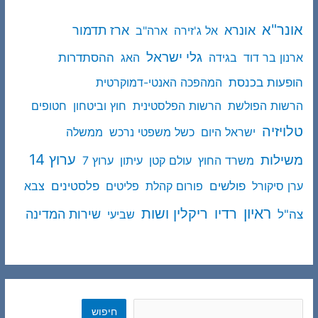
אונר"א
ארז תדמור
אונרא
אל ג'זירה
ארה"ב
גלי ישראל
ההסתדרות
ארנון בר דוד
בגידה
האג
הופעות בכנסת
המהפכה האנטי-דמוקרטית
הרשות הפולשת
הרשות הפלסטינית
חוץ וביטחון
חטופים
טלויזיה
ישראל היום
כשל משפטי נרכש
ממשלה
ערוץ 14
משילות
משרד החוץ
עולם קטן
עיתון
ערוץ 7
פולשים
פלסטינים
ערן סיקורל
פורום קהלת
פליטים
צבא
ראיון
ריקלין ושות
רדיו
שירות המדינה
צה"ל
שביעי
חיפוש
חיפוש