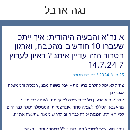
לוג
נגה ארבל
תוכן
אונר"א והבעיה היהודית: איך ייתכן
שעברו 10 חודשים מהטבח, וארגון
הטרור הזה עדיין איתנו? ראיון לערוץ
7 14.7.24
25 ביולי 2024
/
כתיבת תגובה
צה"ל לא יכול להלחם ברעיונות – אבל בשונה ממנו, הכנסת והממשלה
לגמרי כן.
אונר"א היא הרעיון של זכות שיבה לא קיימת, לאום ערבי מצוץ
מהאצבע והסללה לשנאה טרור ואנטישמיות. הממשלה יכולה כבר היום
לסגור אותה, הכנסת יכולה כבר היום לדרוש ממנה שתעשה את זה.
ומי שטוען שיש לישראל מחויבות בינ"ל לשמר אותה – משקר.