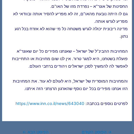
החסינות של אונר"א – נפרדת מזו של האו"ם.
גם לו היתה נובעת מהאו"ם, זה לא מפריע להסיר אותה ובוודאי לא
מפריע לגרש אותה.
מדינה ריבונית יכולה לגרש משטחה כל מי שהוא לא אזרח בכל רגע
נתון.
המחויבות ההבינ"ל של ישראל – שאנחנו מפירים כל יום שאונר"א
פועלת בשטחנו, היא למגר טרור. אין לנו שום מחויבות או התחייבות
לאפשר לה להמשיך לסכן ישראלים ויהודים ברחבי העולם.
והמחויבות המוסרית של ישראל, היא לעולם לא עוד. את המחויבות
הזו אנחנו מפירים בכל יום נוסף שהארגון הרצחני הזה איתנו.
לפרטים נוספים בכתבה:
https://www.inn.co.il/news/643040
Post
→
הפוסט הקודם
הפוסט הבא
←