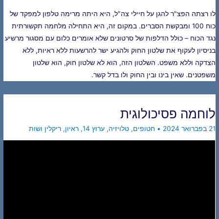
לו רצתה הפצ"ר להגן על חיילי צה"ל, היא היתה מרימה טלפון למפקד של
כוח 100 ומבקשת הסברים. במקום זה, היא התחילה מלחמה תקשורתית
נגד הכוח – כולל הדלפות של סרטונים שלא אומרים כלום עם מסגור מרשיע
בניסיון לעקוף את שלטון החוק ולהגיע ישר להרשעות ללא ראיות, ללא
הצדקה וללא משפט. השלטון הזה, הוא לא שלטון חוק, הוא שלטון
משפטנים. שאין בינו ובין החוק ולו בדל קשר.
לוחמה פסיכולוגית
21 בפברואר 2024
•
חטופים
,
טלויזיה
,
ערוץ 14
,
ראיון
,
ריקלין ושות