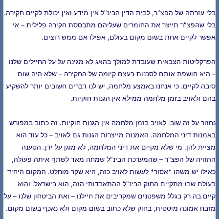
בלי עזרתה של הפצ"ר, לבית הדין הבינ"ל אין מידע ואין יכולת לקיים חקירה.
בלי שהפצ"ר תייצר את החומרים שעליהם מתבססת חקירה פלילית – אי
אפשר לקיים אחת בשום מקום בעולם, אפילו אם ממש רוצים.
הפרקליטות הצבאית שעובדת למולך בהאג לא מגינה על על החיילים שלנו
– היא חושפת אותם לסכנות בעצם קיומה של החקירה – שלא היה שום
סיבה לקיים. כי אנחנו באמצע מלחמה, יש לנו דברים חשובים יותר להשקיע
בהם ולאויב בזמן מלחמה ממילא אין הגנות חוקיות.
נחזור על זה שוב: לאויב בזמן מלחמה אין הגנות חוקיות. זה כתוב במפורש
באמנות דיני המלחמה. האמנות מייצרות הגנות גם לאויב – כל עוד הוא
מציית להן. מי שלא מקיים את דיני המלחמה, לא מוגן על ידן. הטענה
ההזויה של הפצ"ר – שהמערכת הבינ"ל שמחה מאד לשתף איתה פעולה,
כאילו יש משהו *אסור* לעשות לאויב כזה, היא שקר מוחלט. המקום היחיד
בעולם שבו מתקיים החוק הבינ"ל ההתאבדותי הזה, הוא בישראל. והוא
קיים בה רק בגלל משפטנים שמקריבים את חיילנו – ואת הביטחון שלנו – על
מזבח אמונה מיסטית, בחוק שלא כתוב בשום מקום ולא נאכף בשום מקום.