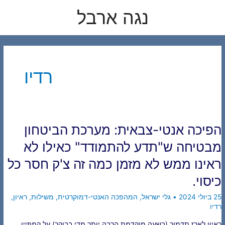
לוג
נגה ארבל
תוכן
רדיו
הפיכה אנטי-צבאית: מערכת הביטחון
מבטיחה ש"תדע להתמודד" כאילו לא
ראינו ממש לא מזמן כמה זה צ'ק חסר כל
כיסוי.
25 ביולי 2024
•
גלי ישראל
,
המהפכה האנטי-דמוקרטית
,
משילות
,
ראיון
,
רדיו
ראיון לארז תדמור (בשעה מוקדמת הרבה יותר מדי בבוקר) על קמפיין