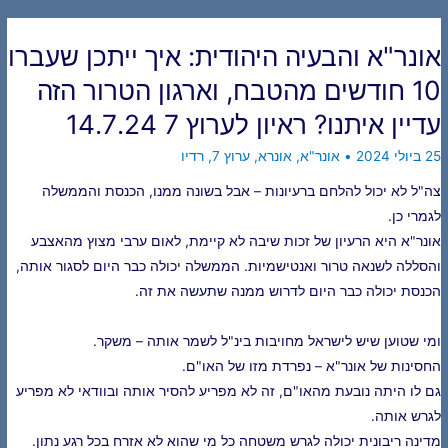
אונר"א והבעיה היהודית: איך ייתכן שעברו
10 חודשים מהטבח, וארגון הטרור הזה
עדיין איתנו? ראיון לערוץ 7 14.7.24
25 ביולי 2024
•
אונר"א
,
אונרא
,
ערוץ 7
,
רדיו
צה"ל לא יכול להלחם ברעיונות – אבל בשונה ממנו, הכנסת והממשלה
לגמרי כן.
אונר"א היא הרעיון של זכות שיבה לא קיימת, לאום ערבי מצוץ מהאצבע
והסללה לשנאה טרור ואנטישמיות. הממשלה יכולה כבר היום לסגור אותה,
הכנסת יכולה כבר היום לדרוש ממנה שתעשה את זה.
ומי שטוען שיש לישראל מחויבות בינ"ל לשמר אותה – משקר.
החסינות של אונר"א – נפרדת מזו של האו"ם.
גם לו היתה נובעת מהאו"ם, זה לא מפריע להסיר אותה ובוודאי לא מפריע
לגרש אותה.
מדינה ריבונית יכולה לגרש משטחה כל מי שהוא לא אזרח בכל רגע נתון.