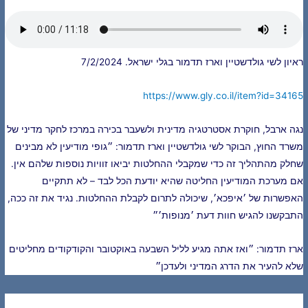
ראיון לשי גולדשטיין וארז תדמור בגלי ישראל. 7/2/2024
https://www.gly.co.il/item?id=34165
נגה ארבל, חוקרת אסטרטגיה מדינית ולשעבר בכירה במרכז לחקר מדיני של
משרד החוץ, הבוקר לשי גולדשטיין וארז תדמור: ״גופי מודיעין לא מבינים
שחלק מהתהליך זה כדי שמקבלי ההחלטות יביאו זוויות נוספות שלהם אין.
אם מערכת המודיעין החליטה שהיא יודעת הכל לבד – לא תתקיים
האפשרות של ׳איפכא׳, שיכולה לתרום לקבלת ההחלטות. נגיד את זה ככה,
התבקשנו להגיש חוות דעת ׳מנופות׳״
ארז תדמור: ״ואז אתה מגיע לליל השבעה באוקטובר והקודקודים מחליטים
שלא להעיר את הדרג המדיני ולעדכן״