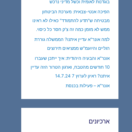
בוגדנות לאומית וכשל מדיני נרכש
הפיכה אנטי-צבאית: מערכת הביטחון
מבטיחה ש"תדע להתמודד" כאילו לא ראינו
ממש לא מזמן כמה זה צ'ק חסר כל כיסוי.
למה אונר"א עדיין איתנו? הממשלה גוררת
רגליים והיועמ"ש ממציאים תירוצים
אונר"א והבעיה היהודית: איך ייתכן שעברו
10 חודשים מהטבח, וארגון הטרור הזה עדיין
איתנו? ראיון לערוץ 7 14.7.24
אונר"א – פעילות בכנסת
ארכיונים