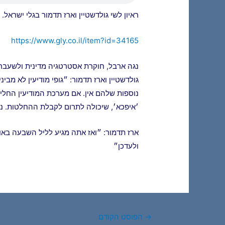
ראיון לשי גולדשטיין וארז תדמור בגלי ישראל. 7/2/2024
https://www.gly.co.il/item?id=34165
נגה ארבל, חוקרת אסטרטגיה מדינית ולשעבר 
גולדשטיין וארז תדמור: ״גופי מודיעין לא מב
נוספות שלהם אין. אם מערכת המודיעין החל
׳איפכא׳, שיכולה לתרום לקבלת ההחלטות. נג
ארז תדמור: ״ואז אתה מגיע לליל השבעה באו
ולעדכן״
Post
→
הפוסט הקודם