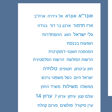
אונר"א
אונרא
אל ג'זירה
ארה"ב
ארז תדמור
ארנון בר דוד
בגידה
גלי ישראל
ההסתדרות
האג
הופעות בכנסת
המהפכה האנטי-דמוקרטית
הרשות הפולשת
הרשות הפלסטינית
טלויזיה
חוץ וביטחון
חטופים
ישראל היום
כשל משפטי נרכש
משילות
ממשלה
משרד החוץ
ערוץ 14
עולם קטן
עיתון
ערוץ 7
פולשים
ערן סיקורל
פורום קהלת