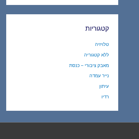
קטגוריות
טלויזיה
ללא קטגוריה
מאבק ציבורי – כנסת
נייר עמדה
עיתון
רדיו