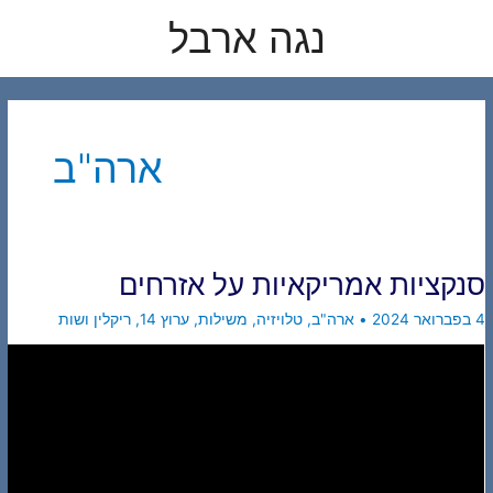
לוג
נגה ארבל
תוכן
ארה"ב
סנקציות אמריקאיות על אזרחים
4 בפברואר 2024
•
ארה"ב
,
טלויזיה
,
משילות
,
ערוץ 14
,
ריקלין ושות