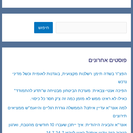
חיפוש
חיפוש
פוסטים אחרונים
הפצ"ר בשדה תימן: רשלנות מקצועית, בוגדנות לאומית וכשל מדיני
נרכש
הפיכה אנטי-צבאית: מערכת הביטחון מבטיחה ש"תדע להתמודד"
כאילו לא ראינו ממש לא מזמן כמה זה צ'ק חסר כל כיסוי.
למה אונר"א עדיין איתנו? הממשלה גוררת רגליים והיועמ"ש ממציאים
תירוצים
אונר"א והבעיה היהודית: איך ייתכן שעברו 10 חודשים מהטבח, וארגון
הטרור הזה עדיין איתנו? ראיון לערוץ 7 14.7.24