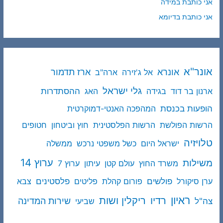
אני כותבת במידה
אני כותבת בדיומא
אונר"א
ארז תדמור
אונרא
אל ג'זירה
ארה"ב
גלי ישראל
ההסתדרות
ארנון בר דוד
בגידה
האג
הופעות בכנסת
המהפכה האנטי-דמוקרטית
הרשות הפולשת
הרשות הפלסטינית
חוץ וביטחון
חטופים
טלויזיה
ישראל היום
כשל משפטי נרכש
ממשלה
ערוץ 14
משילות
משרד החוץ
עולם קטן
עיתון
ערוץ 7
פולשים
פלסטינים
ערן סיקורל
פורום קהלת
פליטים
צבא
ראיון
ריקלין ושות
רדיו
שירות המדינה
צה"ל
שביעי