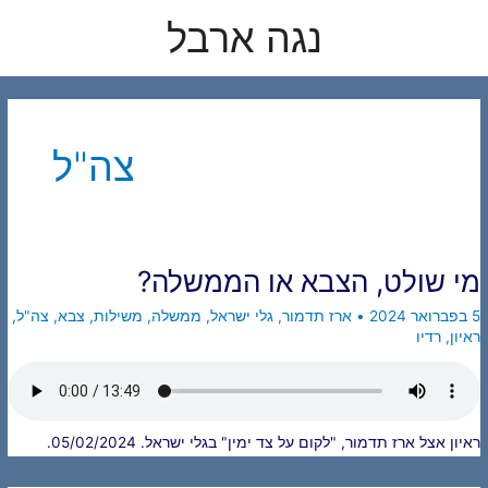
לוג
נגה ארבל
תוכן
צה"ל
מי שולט, הצבא או הממשלה?
5 בפברואר 2024
•
ארז תדמור
,
גלי ישראל
,
ממשלה
,
משילות
,
צבא
,
צה"ל
,
ראיון
,
רדיו
ראיון אצל ארז תדמור, "לקום על צד ימין" בגלי ישראל. 05/02/2024.