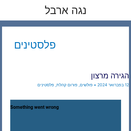
לוג
נגה ארבל
תוכן
פלסטינים
הגירה מרצון
12 בפברואר 2024
•
פולשים
,
פורום קהלת
,
פלסטינים