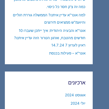
כמה זה צ'ק חסר כל כיסוי.
למה אונר"א עדיין איתנו? הממשלה גוררת רגליים
והיועמ"ש ממציאים תירוצים
אונר"א והבעיה היהודית: איך ייתכן שעברו 10
חודשים מהטבח, וארגון הטרור הזה עדיין איתנו?
ראיון לערוץ 7 14.7.24
אונר"א – פעילות בכנסת
ארכיונים
אוגוסט 2024
יולי 2024