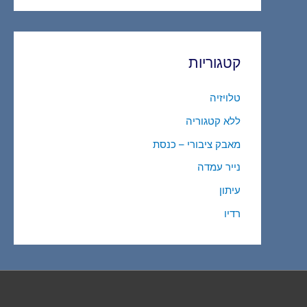
קטגוריות
טלויזיה
ללא קטגוריה
מאבק ציבורי – כנסת
נייר עמדה
עיתון
רדיו