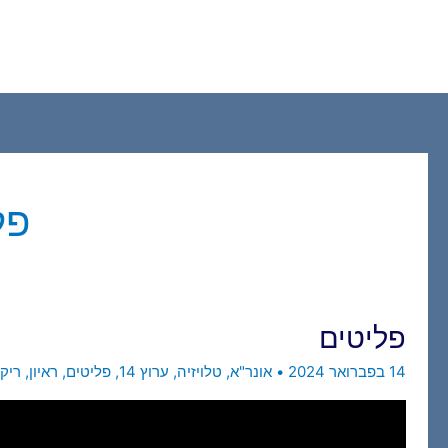
ילוג
תוכן
פל
פליטים
14 בפברואר 2024
•
אונר"א
,
טלויזיה
,
ערוץ 14
,
פליטים
,
ראיון
,
ריקל