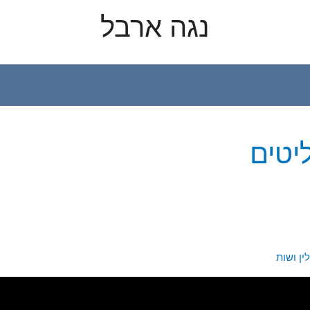
נגה ארבל
יטים
ין ושות