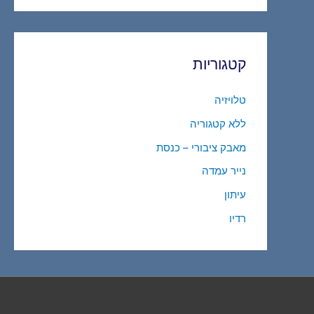
קטגוריות
טלויזיה
ללא קטגוריה
מאבק ציבורי – כנסת
נייר עמדה
עיתון
רדיו