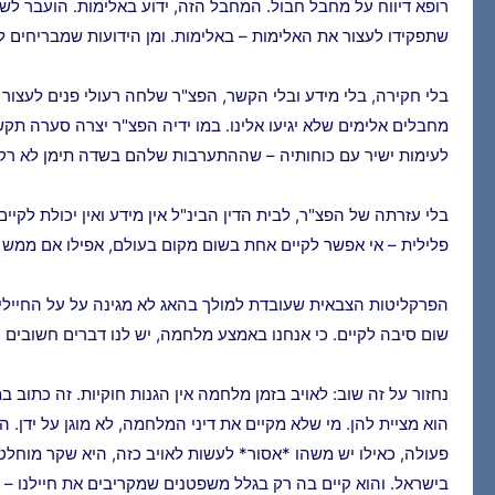
שתפקידו לעצור את האלימות – באלימות. ומן הידועות שמבריחים 
בלי חקירה, בלי מידע ובלי הקשר, הפצ"ר שלחה רעולי פנים לעצו
מחבלים אלימים שלא יגיעו אלינו. במו ידיה הפצ"ר יצרה סערה תק
לעימות ישיר עם כוחותיה – שההתערבות שלהם בשדה תימן לא רק 
בלי עזרתה של הפצ"ר, לבית הדין הבינ"ל אין מידע ואין יכולת ל
פלילית – אי אפשר לקיים אחת בשום מקום בעולם, אפילו אם ממש ר
הפרקליטות הצבאית שעובדת למולך בהאג לא מגינה על על החיילי
שום סיבה לקיים. כי אנחנו באמצע מלחמה, יש לנו דברים חשובים י
נחזור על זה שוב: לאויב בזמן מלחמה אין הגנות חוקיות. זה כתוב 
הוא מציית להן. מי שלא מקיים את דיני המלחמה, לא מוגן על יד
פעולה, כאילו יש משהו *אסור* לעשות לאויב כזה, היא שקר מוחלט
בישראל. והוא קיים בה רק בגלל משפטנים שמקריבים את חיילנו – 