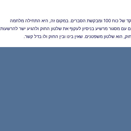
לו רצתה הפצ"ר להגן על חיילי צה"ל, היא היתה מרימה טלפון למפקד של כוח 100 ומבקשת הסברים. במקום זה, היא התחילה מלחמה
 עם מסגור מרשיע בניסיון לעקוף את שלטון החוק ולהגיע ישר להרשעות
, הוא שלטון משפטנים. שאין בינו ובין החוק ולו בדל קשר.