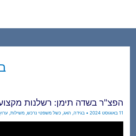
ילוג
תוכן
בג
הפצ"ר בשדה תימן: רשלנות מקצועית
11 באוגוסט 2024
•
בגידה
,
האג
,
כשל משפטי נרכש
,
משילות
,
ערוץ 4