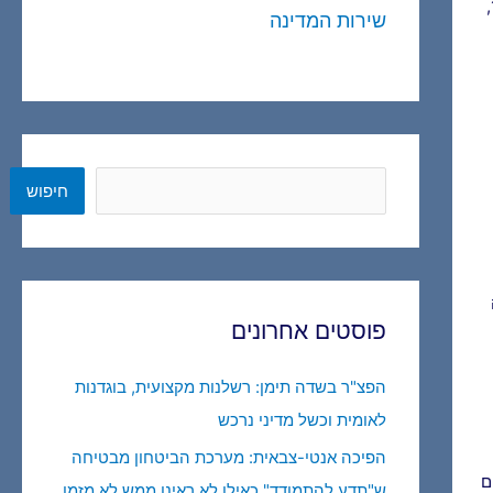
רופא דיווח על מחבל חבול. המחבל הזה, ידוע באלימות. הועבר לשדה תימן בגלל אלימותו. הגיע לבית החולים אחרי עימות אלים עם כוח 100,
שירות המדינה
חיפוש
חיפוש
פוסטים אחרונים
הפצ"ר בשדה תימן: רשלנות מקצועית, בוגדנות
לאומית וכשל מדיני נרכש
הפיכה אנטי-צבאית: מערכת הביטחון מבטיחה
ם
ש"תדע להתמודד" כאילו לא ראינו ממש לא מזמן