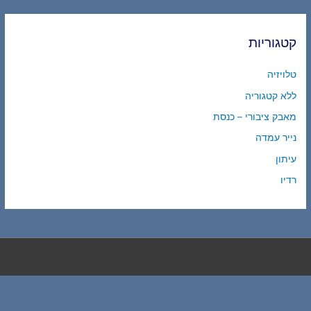
קטגוריות
טלויזיה
ללא קטגוריה
מאבק ציבורי – כנסת
נייר עמדה
עיתון
רדיו