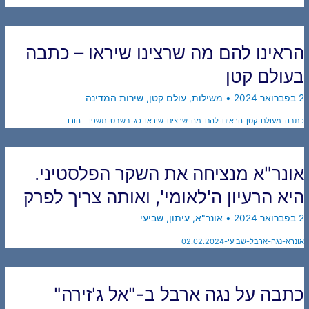
הראינו להם מה שרצינו שיראו – כתבה
בעולם קטן
2 בפברואר 2024
•
משילות
,
עולם קטן
,
שירות המדינה
כתבה-מעולם-קטן-הראינו-להם-מה-שרצינו-שיראו-כג-בשבט-תשפד
הורד
אונר"א מנציחה את השקר הפלסטיני.
היא הרעיון ה'לאומי', ואותה צריך לפרק
2 בפברואר 2024
•
אונר"א
,
עיתון
,
שביעי
אונרא-נגה-ארבל-שביעי-02.02.2024
כתבה על נגה ארבל ב-"אל ג'זירה"