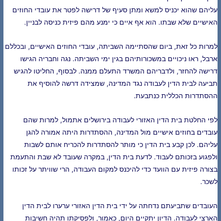
עליהם שהוא יכניס למשא ומתן סעיף של דרישה לפטר את עובדי החוזים
האישיים שלא שבתו. הוא אף איים כי ימנע מהם פיזית כניסה לבניין.
למרות כל זאת, ביום שהסתיימה השביתה, עובדי החוזים האישיים, ובכללם
ארבל, ראו ניכויים במשכורותיהם בגין ימי השביתה. נגה וחבריה הגישו
דרישה להחזר, ולדבריהם המשרד התעלם ממנה. לבסוף, החליטו להגיש
תביעה לבית הדין לעבודה נגד המדינה, שמצידה דרשה להוסיף את
ההסתדרות הכללית כנתבעת.
לפי החלטת בית הדין האזורי לעבודה בירושלים אתמול, למרות שהם
עובדים בחוזים אישיים מול המדינה, ההסתדרות היתה אמורה להגן
עליהם. לכן קבע בית הדין כי מותר להסתדרות להכריח אותם לשבות
ולפגוע בזכותם לעבוד. לדעת בית הדין, במקרה שעובד לא שבת והתעמת
בצורה פיזית עם הוועד כדי להיכנס למקום העבודה, הרי שוויתר על זכותו
לשכר.
העובדים שתביעתם נדחתה על ידי בית הדין האזורי ערערו לבית הדין
הארצי לעבודה. הדיון יתקיים היום, כאמור, ולפסיקתו תהיה חשיבות