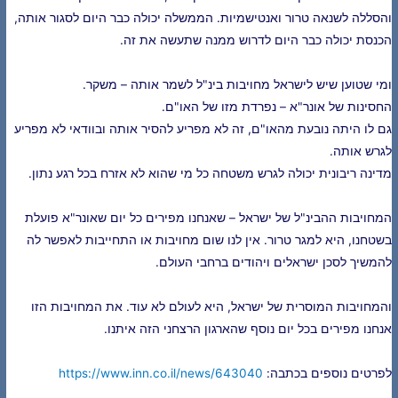
והסללה לשנאה טרור ואנטישמיות. הממשלה יכולה כבר היום לסגור אותה,
הכנסת יכולה כבר היום לדרוש ממנה שתעשה את זה.
ומי שטוען שיש לישראל מחויבות בינ"ל לשמר אותה – משקר.
החסינות של אונר"א – נפרדת מזו של האו"ם.
גם לו היתה נובעת מהאו"ם, זה לא מפריע להסיר אותה ובוודאי לא מפריע
לגרש אותה.
מדינה ריבונית יכולה לגרש משטחה כל מי שהוא לא אזרח בכל רגע נתון.
המחויבות ההבינ"ל של ישראל – שאנחנו מפירים כל יום שאונר"א פועלת
בשטחנו, היא למגר טרור. אין לנו שום מחויבות או התחייבות לאפשר לה
להמשיך לסכן ישראלים ויהודים ברחבי העולם.
והמחויבות המוסרית של ישראל, היא לעולם לא עוד. את המחויבות הזו
אנחנו מפירים בכל יום נוסף שהארגון הרצחני הזה איתנו.
לפרטים נוספים בכתבה:
https://www.inn.co.il/news/643040