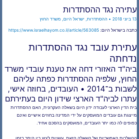
עתירה נגד ההסתדרות
13 ביוני 2018
•
ההסתדרות
,
ישראל היום
,
משרד החוץ
כתבה בישראל היום:
https://www.israelhayom.co.il/article/563085
עתירת עובד נגד ההסתדרות
נדחתה
ביה"ד האזורי דחה את טענת עובדי משרד
החוץ, שלפיה ההסתדרות כפתה עליהם
לשבות ב־2014 • העובדים, בחוזה אישי,
עתרו לביה"ד הארצי שידון היום בעתירתם
בית הדין הארצי לעבודה ידון היום בשאלה העקרונית, האם ההסתדרות
מייצגת גם עובדים המועסקים על ידי המדינה בחוזים אישיים ואינם
כפופים לה כמו יתר העובדים, המועסקים בהסכם אחיד.
ההשלכות האפשריות של השאלה הזאת, עשויות לצוץ בין היתר בזמן