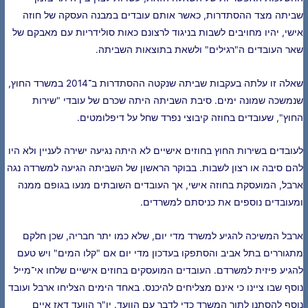
שביתה מצד ההסתדרות, כאשר אותם עובדים במבנה העסקה של חוזה
אישי, יהיו מחויבים לשבות בניגוד לרצונם כאות סולידריות עם מאבקם של
שאר העובדים ה"רגילים" ולשאת בתוצאות השביתה.
שאלה זו עלתה בעקבות שביתה שנקטה ההסתדרות ב־2014 במשרד החוץ,
שנמשכה שמונה ימים. סיבת השביתה היתה שכרם של עובדי "שירות
החוץ", שעובדים בחוזה קיבוצי נפרד שחל על דיפלומטים.
לעובדים בשירות החוץ בחוזים אישיים לא היתה נגיעה ישירה לעניין ולא היו
להם סיבה או רצון לשבות. בבוקר הראשון של השביתה הגיעה למשרדה נגה
ארבל, המועסקת בחוזה אישי, אך העובדים השובתים מנעו בגופם ממנה
ומעובדים נוספים את כניסתם למשרדים.
ארבל המשיכה להגיע למשרד מדי יום, שלא כמו יתר חבריה, שכן חלקם
מתגוררים בתל אביב והסתפקו בעדכון מדי יום אם "קלו המים" ויש טעם
להגיע פיזית למשרדם. העובדים המועסקים בחוזים אישיים שלחו אי־מייל
נוסף שבו ציינו כי אינם מצליחים להיכנס. באחד הימים הצליחו ארבל ועובד
נוסף להסתנן לתוך המשרד כדי לדבר עם הוועד. יו"ר הוועד דאז איים