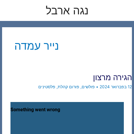
לוג
נגה ארבל
תוכן
נייר עמדה
הגירה מרצון
12 בפברואר 2024
•
פולשים
,
פורום קהלת
,
פלסטינים